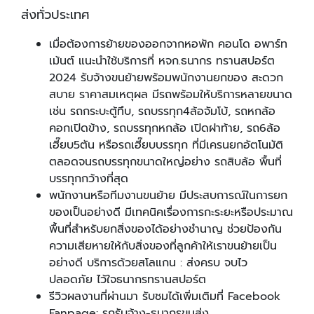
ส่งทั่วประเทศ
เมื่อต้องการย้ายของออกจากหอพัก คอนโด อพาร์ท
เม้นต์ แนะนำใช้บริการที่ หจก.ธนากร ทรานสปอร์ต
2024 รับจ้างขนย้ายพร้อมพนักงานยกของ สะดวก
สบาย ราคาสมเหตุผล มีรถพร้อมให้บริการหลายขนาด
เช่น รถกระบะตู้ทึบ, รถบรรทุก4ล้อจัมโบ้, รถหกล้อ
คอกเปิดข้าง, รถบรรทุกหกล้อ เปิดฝาท้าย, รถ6ล้อ
เฮี๊ยบ5ตัน หรือรถเฮี๊ยบบรรทุก ที่มีเครนยกอัตโนมัติ
ตลอดจนรถบรรทุกขนาดใหญ่อย่าง รถสิบล้อ พื้นที่
บรรทุกกว้างที่สุด
พนักงานหรือทีมงานขนย้าย มีประสบการณ์ในการยก
ของเป็นอย่างดี มีเทคนิคเรื่องการกะระยะหรือประมาณ
พื้นที่สำหรับยกสิ่งของได้อย่างชำนาญ ช่วยป้องกัน
ความเสียหายให้กับสิ่งของที่ลูกค้าให้เราขนย้ายเป็น
อย่างดี บริการด้วยสโลแกน : ส่งครบ จบไว
ปลอดภัย ไว้ใจธนากรทรานสปอร์ต
รีวิวผลงานที่ผ่านมา รับชมได้เพิ่มเติมที่ Facebook
Fanpage: รถรับจ้าง-ธนากรขนส่ง