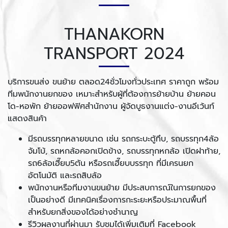
THANAKORN
TRANSPORT 2024
บริการขนส่ง ขนย้าย ตลอด24ชั่วโมงทั่วประเทศ ราคาถูก พร้อม
ทีมพนักงานยกของ เหมาะสำหรับผู้ที่ต้องการย้ายบ้าน ย้ายคอน
โด-หอพัก ย้ายออฟฟิศสำนักงาน ผู้จัดบูธงานแต่ง-งานอีเว้นท์
แสดงสินค้า
มีรถบรรทุกหลายขนาด เช่น รถกระบะตู้ทึบ, รถบรรทุก4ล้อ
จัมโบ้, รถหกล้อคอกเปิดข้าง, รถบรรทุกหกล้อ เปิดฝาท้าย,
รถ6ล้อเฮี๊ยบ5ตัน หรือรถเฮี๊ยบบรรทุก ที่มีเครนยก
อัตโนมัติ และรถสิบล้อ
พนักงานหรือทีมงานขนย้าย มีประสบการณ์ในการยกของ
เป็นอย่างดี มีเทคนิคเรื่องการกะระยะหรือประมาณพื้นที่
สำหรับยกสิ่งของได้อย่างชำนาญ
รีวิวผลงานที่ผ่านมา รับชมได้เพิ่มเติมที่ Facebook