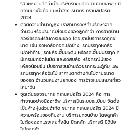
รีวิวผลงานที่ดีว่าเป็นบริษัทรับขนย้ายบ้านโดยเฉพาะ มี
ความน่าเชื่อถือ แนะนำจ้าง ธนากร ทรานสปอร์ต
2024
ด้วยความชำนาญสูง เราสามารถให้คำปรึกษาจาก
จำนวนหรือปริมาณสิ่งของของลูกค้าว่า การย้ายบ้าน
ควรใช้รถอะไรในการขนของ โดยเรามีบริการรถทุกข
นาด เช่น รถหกล้อคอกเปิดข้าง, รถบรรทุกหกล้อ
เปิดฝาท้าย, รถ6ล้อเฮี๊ยบ5ตัน หรือรถเฮี๊ยบบรรทุก ที่
มีเครนยกอัตโนมัติ และรถสิบล้อ หรือกรณีมีของ
เพียงน้อยชิ้น มีบริการขนย้ายด้วยรถกระบะตู้ทึบ และ
รถบรรทุก4ล้อจัมโบ้ ราคาแตกต่างกันไปตามขนาด
ของรถ จำนวนคนงานยกของ การจ้างแบบเหมาเที่ยว
เหมาวัน
จุดเด่นของธนากร ทรานสปอร์ต 2024 คือ การ
ทำงานอย่างมืออาชีพ บริหารเป็นระบบระเบียบ จัดตั้ง
เป็นห้างหุ้นส่วนจำกัด ธนากร ทรานสปอร์ต 2024 มี
ความพร้อมของทีมงาน บริการยกขนย้าย โดยลูกค้า
ไม่ต้องออกแรงเลยทั้งสิ้น ยึดหลัก บริการดี มีวินัย
ใส่ใจลูกค้า