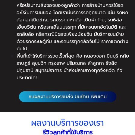
หรือปริมาณสิ่งของของลูกค้าว่า การย้ายบ้านควรใช้รถ
อะไรในการขนของ โดยเรามีบริการรถทุกขนาด เช่น รถหก
ล้อคอกเปิดข้าง, รถบรรทุกหกล้อ เปิดฝาท้าย, รถ6ล้อ
เฮี๊ยบ5ตัน หรือรถเฮี๊ยบบรรทุก ที่มีเครนยกอัตโนมัติ และ
รถสิบล้อ หรือกรณีมีของเพียงน้อยชิ้น มีบริการขนย้าย
ด้วยรถกระบะตู้ทึบ และรถบรรทุก4ล้อจัมโบ้ ราคาแตกต่าง
กันไป
พื้นที่เข้าให้บริการรวดเร็วที่สุด คือ หนองจอก มีนบุรี หทัย
ราษฎร์ สุขุมวิท กรุงเทพ ปริมณฑล ลำลูกกา รังสิต
ปทุมธานี สมุทรปราการ นำส่งปลายทางทุกจังหวัด ทั่ว
ประเทศไทย
ชมผลงานบริการขนส่ง ขนย้าย เพิ่มเติม
ผลงานบริการของเรา
รีวิวลูกค้าที่ใช้บริการ