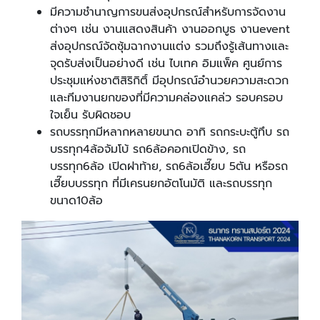
มีความชำนาญการขนส่งอุปกรณ์สำหรับการจัดงาน
ต่างๆ เช่น งานแสดงสินค้า งานออกบูธ งานevent
ส่งอุปกรณ์จัดซุ้มฉากงานแต่ง รวมถึงรู้เส้นทางและ
จุดรับส่งเป็นอย่างดี เช่น ไบเทค อิมแพ็ค ศูนย์การ
ประชุมแห่งชาติสิริกิติ์ มีอุปกรณ์อำนวยความสะดวก
และทีมงานยกของที่มีความคล่องแคล่ว รอบครอบ
ใจเย็น รับผิดชอบ
รถบรรทุกมีหลากหลายขนาด อาทิ รถกระบะตู้ทึบ รถ
บรรทุก4ล้อจัมโบ้ รถ6ล้อคอกเปิดข้าง, รถ
บรรทุก6ล้อ เปิดฝาท้าย, รถ6ล้อเฮี๊ยบ 5ตัน หรือรถ
เฮี๊ยบบรรทุก ที่มีเครนยกอัตโนมัติ และรถบรรทุก
ขนาด10ล้อ