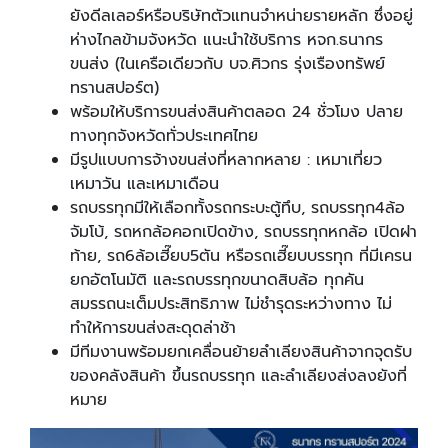
ยังดีลเลอร์หรือบริษัทตัวแทนจำหน่ายรายหลัก ซึ่งอยู่
ห่างไกลข้ามจังหวัด แนะนำใช้บริการ หจก.ธนากร
ขนส่ง (ในเครือเดียวกับ บจ.ศิวกร รุ่งเรืองทรัพย์
ทรานสปอร์ต)
พร้อมให้บริการขนส่งสินค้าตลอด 24 ชั่วโมง ปลาย
ทางทุกจังหวัดทั่วประเทศไทย
มีรูปแบบการจ้างขนส่งที่หลากหลาย : เหมาเที่ยว
เหมาวัน และเหมาเดือน
รถบรรทุกมีให้เลือกทั้งรถกระบะตู้ทึบ, รถบรรทุก4ล้อ
จัมโบ้, รถหกล้อคอกเปิดข้าง, รถบรรทุกหกล้อ เปิดฝา
ท้าย, รถ6ล้อเฮี๊ยบ5ตัน หรือรถเฮี๊ยบบรรทุก ที่มีเครน
ยกอัตโนมัติ และรถบรรทุกขนาดสิบล้อ ทุกคัน
สมรรถนะเต็มประสิทธิภาพ ไม่ชำรุดระหว่างทาง ไม่
ทำให้การขนส่งสะดุดล่าช้า
มีทีมงานพร้อมยกเคลื่อนย้ายลำเลียงสินค้าจากจุดรับ
ของคลังสินค้า ขึ้นรถบรรทุก และลำเลียงส่งลงยังที่
หมาย