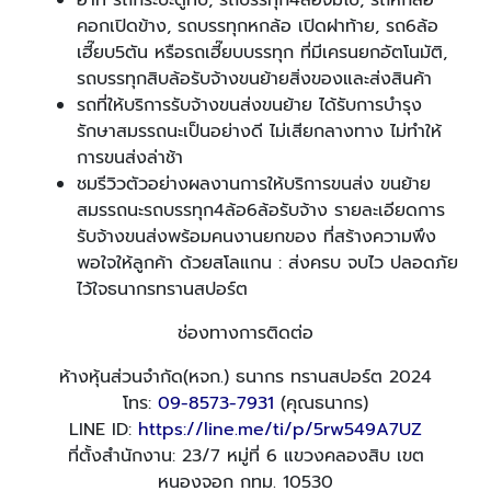
คอกเปิดข้าง, รถบรรทุกหกล้อ เปิดฝาท้าย, รถ6ล้อ
เฮี๊ยบ5ตัน หรือรถเฮี๊ยบบรรทุก ที่มีเครนยกอัตโนมัติ,
รถบรรทุกสิบล้อรับจ้างขนย้ายสิ่งของและส่งสินค้า
รถที่ให้บริการรับจ้างขนส่งขนย้าย ได้รับการบำรุง
รักษาสมรรถนะเป็นอย่างดี ไม่เสียกลางทาง ไม่ทำให้
การขนส่งล่าช้า
ชมรีวิวตัวอย่างผลงานการให้บริการขนส่ง ขนย้าย
สมรรถนะรถบรรทุก4ล้อ6ล้อรับจ้าง รายละเอียดการ
รับจ้างขนส่งพร้อมคนงานยกของ ที่สร้างความพึง
พอใจให้ลูกค้า ด้วยสโลแกน : ส่งครบ จบไว ปลอดภัย
ไว้ใจธนากรทรานสปอร์ต
ช่องทางการติดต่อ
ห้างหุ้นส่วนจำกัด(หจก.) ธนากร ทรานสปอร์ต 2024
โทร:
09-8573-7931
(คุณธนากร)
LINE ID:
https://line.me/ti/p/5rw549A7UZ
ที่ตั้งสำนักงาน: 23/7 หมู่ที่ 6 แขวงคลองสิบ เขต
หนองจอก กทม. 10530