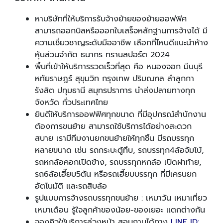
หาบริษัทที่ให้บริการรับจ้างย้ายของย้ายออฟฟิศ
สามารถออกบิลหรือออกใบเสร็จหลักฐานการจ้างได้ มี
ความเชี่ยวชาญระดับมืออาชีพ เลือกที่ไหนดีแนะนำห้าง
หุ้นส่วนจำกัด ธนากร ทรานสปอร์ต 2024
พื้นที่เข้าให้บริการรวดเร็วที่สุด คือ หนองจอก มีนบุรี
หทัยราษฎร์ สุขุมวิท กรุงเทพ ปริมณฑล ลำลูกกา
รังสิต ปทุมธานี สมุทรปราการ นำส่งปลายทางทุก
จังหวัด ทั่วประเทศไทย
ยินดีให้บริการออฟฟิศทุกขนาด ที่มีอุปกรณ์สำนักงาน
ต้องการขนย้าย สามารถใช้บริการได้อย่างสะดวก
สบาย เรามีทีมงานยกขนย้ายให้ทุกชิ้น มีรถบรรทุก
หลายขนาด เช่น รถกระบะตู้ทึบ, รถบรรทุก4ล้อจัมโบ้,
รถหกล้อคอกเปิดข้าง, รถบรรทุกหกล้อ เปิดฝาท้าย,
รถ6ล้อเฮี๊ยบ5ตัน หรือรถเฮี๊ยบบรรทุก ที่มีเครนยก
อัตโนมัติ และรถสิบล้อ
รูปแบบการจ้างรถบรรทุกขนย้าย : เหมาวัน เหมาเที่ยว
เหมาเดือน รู้ใจลูกค้าของน้อย-ของเยอะ แตกต่างกัน
จองคิวใช้บริการล่วงหน้า สอบถามได้ทาง
LINE ID: